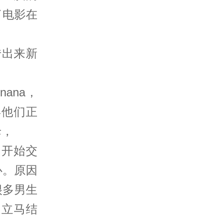
了电影在
传出来新
ana，
年他们正
母，
初开始交
心。原因
很多男生
望立马结