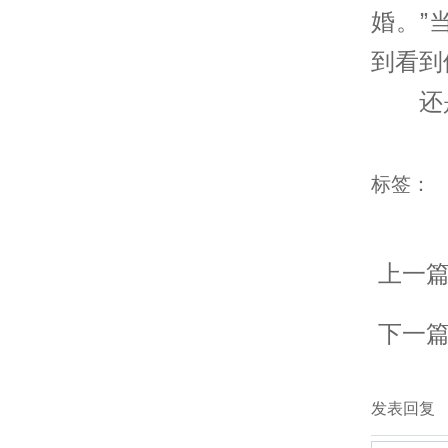
婚。”
到看到
还
标签：
上一
下一
发表回复