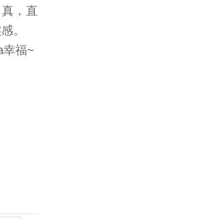
当真，直
实感。
a幸福~