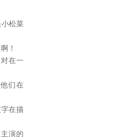
是小松菜
逼啊！
一对在一
说他们在
文字在描
们主演的