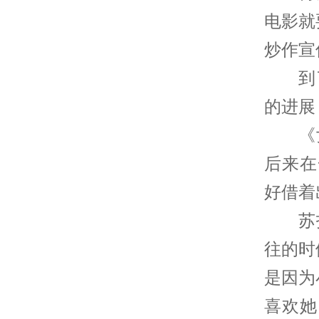
电影就
炒作宣
到
的进展
《
后来在
好借着
苏
往的时
是因为
喜欢她