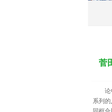
菅
论
系列的
同框合