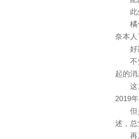
此
橘
奈本人
好
不
起的消
这
201
但
述，总
再